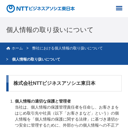
グ
グ
ロ
ロ
個人情報の取り扱いについて
ー
ー
バ
バ
ル
ル
ホーム
弊社における個人情報の取り扱いについて
メ
メ
ニ
ニ
個人情報の取り扱いについて
ュ
ュ
ー
ー
株式会社NTTビジネスアソシエ東日本
個人情報の適切な保護と管理者
当社は、個人情報の保護管理責任者を任命し、お客さまを
はじめ取引先や社員（以下「お客さまなど」という）の個
人情報を「個人情報の保護に関する法律」に基づき適切か
つ安全に管理するために、外部からの個人情報への不正ア