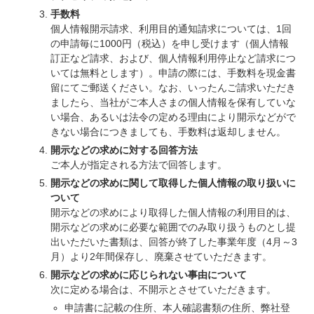
手数料
個人情報開示請求、利用目的通知請求については、1回
の申請毎に1000円（税込）を申し受けます（個人情報
訂正など請求、および、個人情報利用停止など請求につ
いては無料とします）。申請の際には、手数料を現金書
留にてご郵送ください。なお、いったんご請求いただき
ましたら、当社がご本人さまの個人情報を保有していな
い場合、あるいは法令の定める理由により開示などがで
きない場合につきましても、手数料は返却しません。
開示などの求めに対する回答方法
ご本人が指定される方法で回答します。
開示などの求めに関して取得した個人情報の取り扱いに
ついて
開示などの求めにより取得した個人情報の利用目的は、
開示などの求めに必要な範囲でのみ取り扱うものとし提
出いただいた書類は、回答が終了した事業年度（4月～3
月）より2年間保存し、廃棄させていただきます。
開示などの求めに応じられない事由について
次に定める場合は、不開示とさせていただきます。
申請書に記載の住所、本人確認書類の住所、弊社登