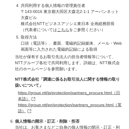
共同利用する個人情報の管理責任者
〒143-0016 東京都大田区大森北2-1-1 アーバンネット
大森ビル
株式会社NTTビジネスアソシエ東日本 企画総務部長
（代表者については
こちら
をご参照ください）
取得方法
口頭（電話等）、書面、電磁的記録媒体、メール・Web
画面等に入力された電磁的記録による取得
当社が保有するお取引先法人の担当者情報等について、
NTTグループ各社で共同利用します。詳細は、NTT株式会
社のホームページを参照願います。
NTT株式会社「調達に係るお取引法人に関する情報の取り
扱いについて」
https://group.ntt/jp/protection/partners_procure.html（日
本語）
https://group.ntt/en/protection/partners_procure.html（英
語）
個人情報の開示・訂正・削除・拒否
当社は、お客さまなどご自身の個人情報の開示・訂正・利