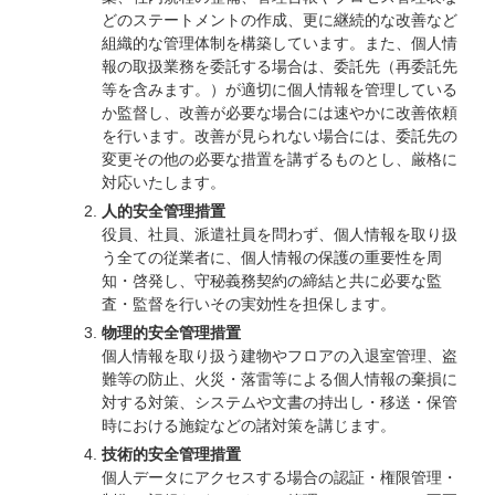
どのステートメントの作成、更に継続的な改善など
組織的な管理体制を構築しています。また、個人情
報の取扱業務を委託する場合は、委託先（再委託先
等を含みます。）が適切に個人情報を管理している
か監督し、改善が必要な場合には速やかに改善依頼
を行います。改善が見られない場合には、委託先の
変更その他の必要な措置を講ずるものとし、厳格に
対応いたします。
人的安全管理措置
役員、社員、派遣社員を問わず、個人情報を取り扱
う全ての従業者に、個人情報の保護の重要性を周
知・啓発し、守秘義務契約の締結と共に必要な監
査・監督を行いその実効性を担保します。
物理的安全管理措置
個人情報を取り扱う建物やフロアの入退室管理、盗
難等の防止、火災・落雷等による個人情報の棄損に
対する対策、システムや文書の持出し・移送・保管
時における施錠などの諸対策を講じます。
技術的安全管理措置
個人データにアクセスする場合の認証・権限管理・