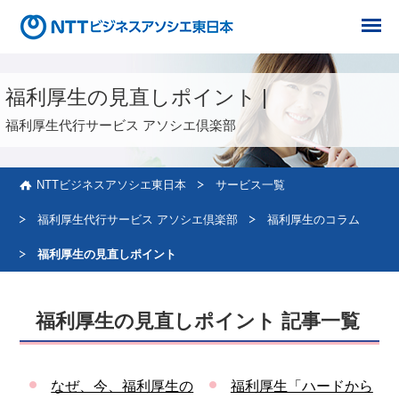
グ
グ
ロ
ロ
福利厚生の見直しポイント |
ー
ー
バ
バ
福利厚生代行サービス アソシエ倶楽部
ル
ル
メ
メ
ニ
ニ
NTTビジネスアソシエ東日本
サービス一覧
ュ
ュ
ー
ー
福利厚生代行サービス アソシエ倶楽部
福利厚生のコラム
福利厚生の見直しポイント
福利厚生の見直しポイント 記事一覧
なぜ、今、福利厚生の
福利厚生「ハードから