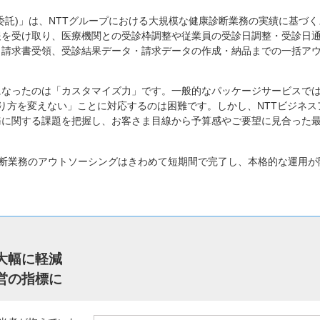
託)」は、NTTグループにおける大規模な健康診断業務の実績に基づく
報を受け取り、医療機関との受診枠調整や従業員の受診日調整・受診日
・請求書受領、受診結果データ・請求データの作成・納品までの一括ア
なったのは「カスタマイズ力」です。一般的なパッケージサービスで
り方を変えない」ことに対応するのは困難です。しかし、NTTビジネス
務に関する課題を把握し、お客さま目線から予算感やご要望に見合った
断業務のアウトソーシングはきわめて短期間で完了し、本格的な運用が
大幅に軽減
営の指標に