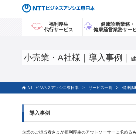
グ
福利厚生
健康診断業務・
ロ
代行サービス
健康経営業務サー
ー
バ
ル
メ
小売業・A社様｜導入事例｜
ニ
健
ュ
ー
NTTビジネスアソシエ東日本
サービス一覧
健康診
導入事例
企業のご担当者さまが福利厚生のアウトソーサーに求めるも