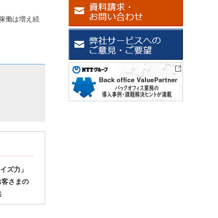
稼働は増え続
イズ力」
お客さまの
供