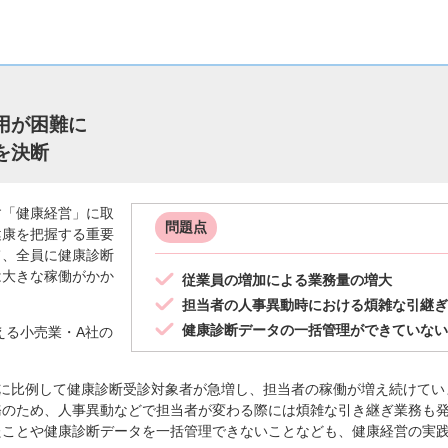
用が困難に
を決断
「健康経営」に取
問題点
健康を把握する重要
て、全員に健康診断
は大きな稼働がかか
従業員の増加による業務量の増大
担当者の人事異動時における煩雑な引継ぎ
健康診断データの一括管理ができていない
える小売業・A社の
に比例して健康診断受診対象者が急増し、担当者の稼働が増え続けてい
務のため、人事異動などで担当者が変わる際には煩雑な引き継ぎ業務も
たことや健康診断データを一括管理できないことなども、健康経営の実