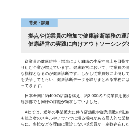
背景・課題
拠点や従業員の増加で健康診断業務の運
健康経営の実践に向けアウトソーシング
従業員の健康維持・増進により組織の生産性向上を目指す
り組む企業が増えています。健康経営において、従業員の
な指標となるのが健康診断です。しかし従業員数に比例し
を受診してもらい、健康診断データを取りまとめる業務に
ってきます。
日本全国に約400の店舗を構え、約3,000名の従業員を抱
総務部でも同様の課題が顕在していました。
A社では、近年の事業拡大に伴う店舗数や従業員数の増加
も担当者のスキルやノウハウに頼る傾向がある属人的な業
らに、多忙などを理由に受診しない従業員が一定数存在し