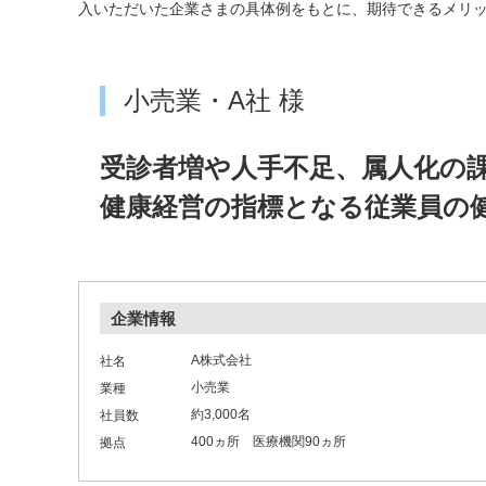
入いただいた企業さまの具体例をもとに、期待できるメリ
小売業・A社 様
受診者増や人手不足、属人化の
健康経営の指標となる従業員の
企業情報
A株式会社
社名
小売業
業種
約3,000名
社員数
400ヵ所 医療機関90ヵ所
拠点