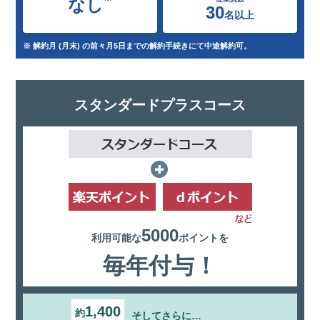
なし
30
名以上
※ 解約月 (月末) の前々月5日までの解約手続きにて中途解約可。
スタンダードプラスコース
5000
利用可能な
ポイントを
毎年付与！
1,400
約
そしてさらに…