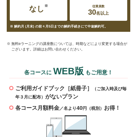
※
なし
従業員数
30
名以上
※ 解約月 (月末) の前々月5日までの解約手続きにて中途解約可。
※
無料eラーニングの講座数については、時期などにより変更する場合が
ございます。詳細はお問い合わせください。
WEB版
各コースに
もご用意！
ご利用ガイドブック［紙冊子］
（ご加入時及び毎
がないプラン
年３月に配布）
各コース月額料金
40
お得！
／名より
円（税別）