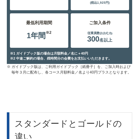
(税込1,925円)
最低利用期間
ご加入条件
※2
1年間
従業員数おおむね
300
名以上
※1 ガイドブック版の場合は月額料金／名に＋40円
※2 中途ご解約の場合、残時間分の会費をお支払いいただきます。
※
ガイドブック版は、ご利用ガイドブック［紙冊子］を、ご加入時および
毎年３月に配布し、各コース月額料金／名より40円プラスとなります。
スタンダードとゴールドの
違い