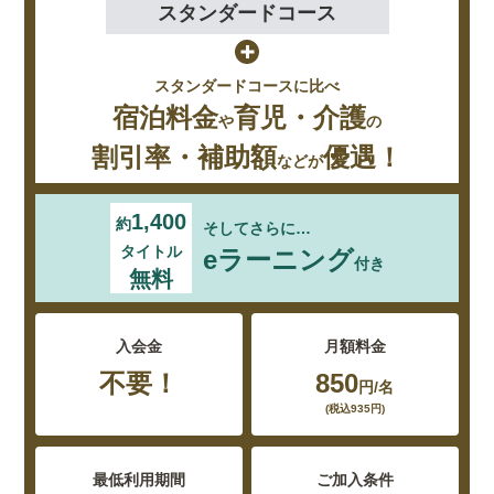
スタンダードコース
+
スタンダードコースに比べ
宿泊料金
育児・介護
や
の
割引率・補助額
優遇！
などが
1,400
約
そしてさらに…
タイトル
eラーニング
付き
無料
入会金
月額料金
不要！
850
円/名
(税込935円)
最低利用期間
ご加入条件