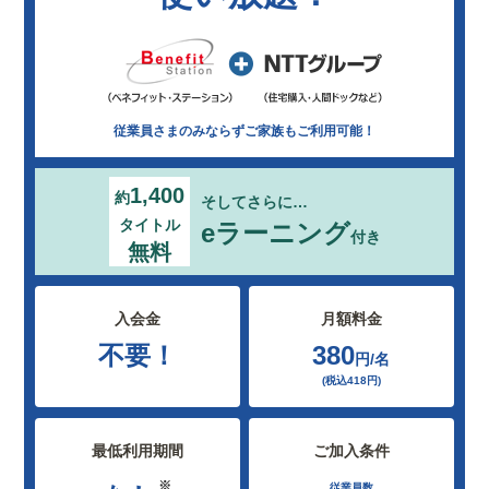
従業員さまのみならずご家族もご利用可能！
1,400
約
そしてさらに…
タイトル
eラーニング
付き
無料
入会金
月額料金
不要！
380
円/名
(税込418円)
最低利用期間
ご加入条件
※
従業員数