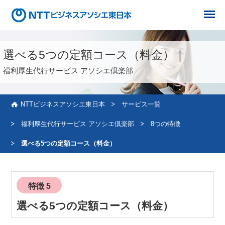
グ
グ
ロ
ロ
選べる5つの定額コース（料金）｜
ー
ー
バ
バ
福利厚生代行サービス アソシエ倶楽部
ル
ル
メ
メ
ニ
ニ
NTTビジネスアソシエ東日本
サービス一覧
ュ
ュ
ー
ー
福利厚生代行サービス アソシエ倶楽部
8つの特徴
選べる5つの定額コース（料金）
特徴 5
選べる5つの定額コース（料金）