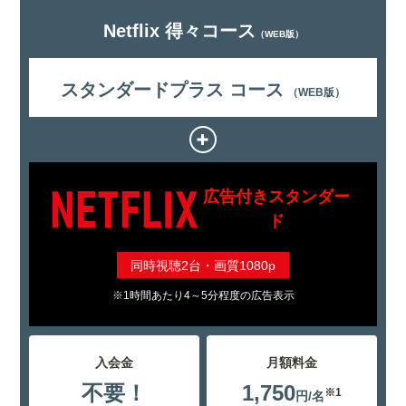
Netflix 得々コース
（WEB版）
スタンダードプラス コース
（WEB版）
+
広告付きスタンダー
ド
同時視聴2台・画質1080p
※1時間あたり4～5分程度の広告表示
入会金
月額料金
不要！
1,750
※1
円/名