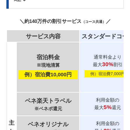
＼約140万件の割引サービス
／
（コース共通）
サービス内容
スタンダードコー
宿泊料金
通常料金より
30%
最大
割引
※現地清算
例）宿泊費7,000円
例）宿泊費10,000円
ベネ楽天トラベル
利用金額の
5%
最大
還元
※ベネポ還元
主
ベネオリジナル
利用金額の