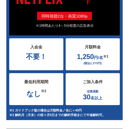
ド
同時視聴2台・画質1080p
※1時間あたり4～5分程度の広告表示
入会金
月額料金
不要！
1,250
※1
円/名
(税込1,375円)
最低利用期間
ご加入条件
※2
なし
従業員数
30
名以上
※1 ガイドブック版の場合は月額料金／名に＋40円
※2 解約月（月末）の前々月5日までの解約手続きにて中途解約可。