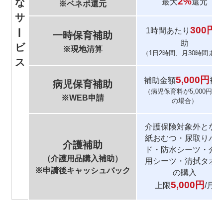
2%
な
最大
還元
※ベネポ還元
サ
300円
1時間あたり
ー
一時保育補助
助
ビ
※現地清算
（1日2時間、月30時間まで
ス
5,000円
補助金額
補
病児保育補助
（病児保育料が5,000円以
※WEB申請
の場合）
介護保険対象外とな
紙おむつ・尿取りパ
介護補助
ド・防水シーツ・介
（介護用品購入補助）
用シーツ・清拭タオ
※申請後キャッシュバック
の購入
5,000円
上限
/月