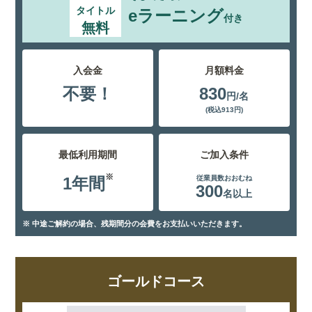
タイトル
eラーニング
付き
無料
入会金
月額料金
不要！
830
円/名
(税込913円)
最低利用期間
ご加入条件
※
1年間
従業員数おおむね
300
名以上
※ 中途ご解約の場合、残期間分の会費をお支払いいただきます。
ゴールドコース