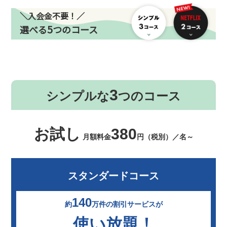
＼入会金不要！／
5
選べる
つのコース
3
シンプルな
つのコース
お試し
380
月額料金
円（税別）／名～
スタンダードコース
140
約
万件の割引サービスが
使い放題！